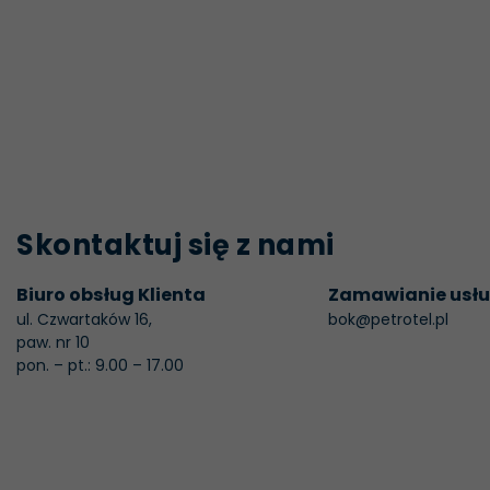
Skontaktuj się z nami
Biuro obsług Klienta
Zamawianie usł
ul. Czwartaków 16,
bok@petrotel.pl
paw. nr 10
pon. – pt.: 9.00 – 17.00