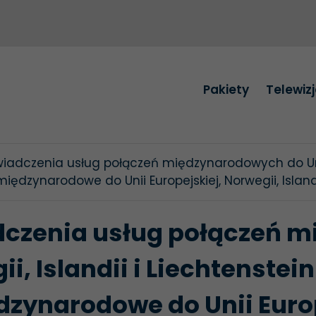
dczenia usług połącz
Pakiety
Telewiz
dczenia usług połączeń międzynarodowych do Unii Eu
ędzynarodowe do Unii Europejskiej, Norwegii, Islandi
czenia usług połączeń m
ii, Islandii i Liechtenstei
zynarodowe do Unii Europ