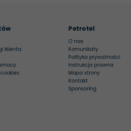
ntów
Petrotel
a się w nowej karcie
O nas
i klienta
Komunikaty
Polityka prywatności
omocy
Instrukcja prawna
 cookies
Mapa strony
Kontakt
Sponsoring