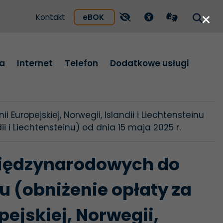
eń międzynarodowych 
×
otwiera się w nowej karcie
otwiera się w nowej karcie
eBOK
Kontakt
Pokaż narzędzia dostępności
Przejdź do podstrony
Przejdź do podst
Pokaż w
ja
Internet
Telefon
Dodatkowe usługi
ropejskiej, Norwegii, Islandii i Liechtensteinu
i i Liechtensteinu) od dnia 15 maja 2025 r.
iędzynarodowych do
nu (obniżenie opłaty za
ejskiej, Norwegii,