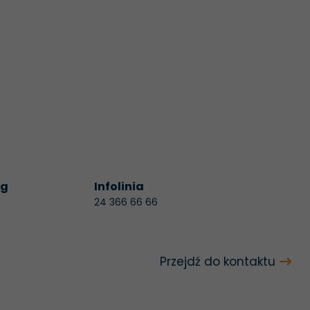
ug
Infolinia
24 366 66 66
Konieczne
Te pliki cookie
Przejdź do kontaktu
nie są
opcjonalne. Są
one potrzebne