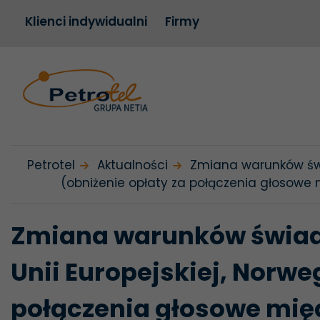
Przejdź
Przejdź
Mapa
Wyszukiwarka
Zmiana warunków świa
Klienci indywidualni
Firmy
do
do
serwisu
treści
menu
Petrotel
Aktualności
Zmiana warunków świa
(obniżenie opłaty za połączenia głosowe mi
Zmiana
warunków świad
Unii Europejskiej, Norweg
połączenia głosowe międ