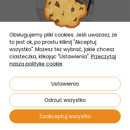
na podstawie
tego, jak
strona jest
używana.
Obsługujemy pliki cookies. Jeśli uważasz, że
to jest ok, po prostu kliknij "Akceptuj
Centrum pomocy
Doświadczenie
wszystko". Możesz też wybrać, jakie chcesz
Aby nasza
ciasteczka, klikając "Ustawienia".
Przeczytaj
Kompleksowe informacje na temat
naszą politykę cookie
strona
konfiguracji i instalacji usług
internetowa
działała jak
Zobacz wszystkie
Ustawienia
najlepiej podczas
twojego
Odrzuć wszystko
przejścia na nią.
Jeśli odrzucisz te
Prze
Zaakceptuj wszystko
pliki cookie,
niektóre funkcje
Wszelkie prawa zastrzeżone © 2025
Petrotel
. Projekt i