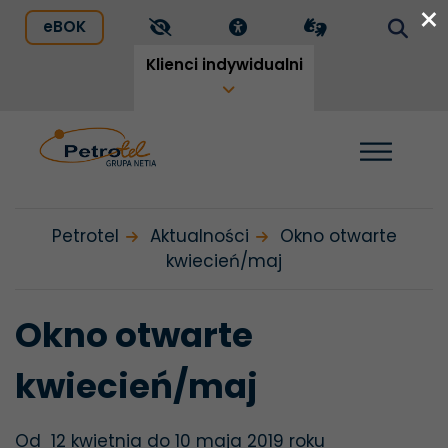
×
Przejdź
Przejdź
Mapa
Wyszukiwarka
Okno otwarte kwieci
otwiera się w nowej karcie
otwiera się w nowej karcie
eBOK
do
do
serwisu
Pokaż narzędzia dostępności
Przejdź do podstrony
Przejdź do podstrony
treści
menu
Klienci indywidualni
Pokaż w
Petrotel
Aktualności
Okno otwarte
kwiecień/maj
Okno
otwarte
kwiecień/maj
Od 12 kwietnia do 10 maja 2019 roku