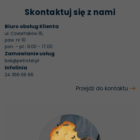
Te pliki cookie
Skontaktuj się z nami
nie są
opcjonalne. Są
Biuro obsług Klienta
one potrzebne
ul. Czwartaków 16,
do
paw. nr 10
pon. – pt.: 9.00 – 17.00
funkcjonowania
Zamawianie usług
strony
bok@petrotel.pl
internetowej.
Infolinia
24 366 66 66
Statystyka
Przejdź do kontaktu
Abyśmy mogli
poprawić
funkcjonalność
i strukturę
strony
internetowej,